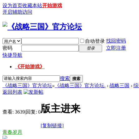
设为首页
收藏本站
开始游戏
开启辅助访问
找回密码
自动登录
密码
立即注册
登录
快捷导航
《开始游戏》
搜索
搜索
《战略三国》官方论坛
»
《战略三国》官方论坛.
›
战略三国
›
综
返回列表
版主进来
查看:
3639
|
回复:
0
[复制链接]
青春岁月