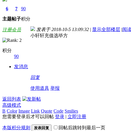
6
7
90
主题
帖子
积分
发表于 2018-10-5 13:09:32
|
显示全部楼层
|
阅
注册会员
小轩轩充值选毕方
积分
90
发消息
回复
使用道具
举报
返回列表
高级模式
B
Color
Image
Link
Quote
Code
Smilies
您需要登录后才可以回帖
登录
|
立即注册
本版积分规则
回帖后跳转到最后一页
发表回复