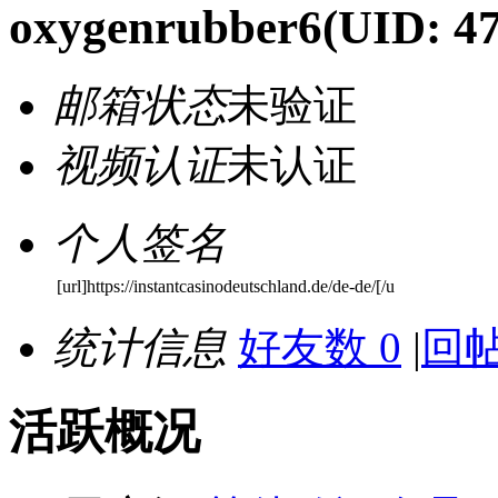
oxygenrubber6
(UID: 4
邮箱状态
未验证
视频认证
未认证
个人签名
[url]https://instantcasinodeutschland.de/de-de/[/u
统计信息
好友数 0
|
回帖
活跃概况