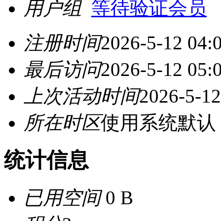
用户组
等待验证会员
注册时间
2026-5-12 04:
最后访问
2026-5-12 05:
上次活动时间
2026-5-12
所在时区
使用系统默认
统计信息
已用空间
0 B