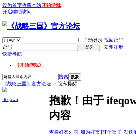
设为首页
收藏本站
开始游戏
开启辅助访问
找回密码
自动登录
密码
立即注册
登录
快捷导航
《开始游戏》
搜索
搜索
《战略三国》官方论坛
›
›
隐私提醒
抱歉！由于 ife
ifeqowa
内容
查看好友列表
|
加为好友
|
打个招呼
|
发送