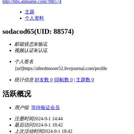
http://bbs.aldgame.com/?88574
主题
个人资料
sodacod65
(UID: 88574)
邮箱状态
未验证
视频认证
未认证
个人签名
[url]https://allredmoore52.livejournal.com/profile
统计信息
好友数 0
|
回帖数 0
|
主题数 0
活跃概况
用户组
等待验证会员
注册时间
2024-9-1 14:44
最后访问
2024-9-1 18:42
上次活动时间
2024-9-1 18:42