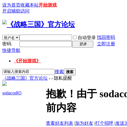
设为首页
收藏本站
开始游戏
开启辅助访问
找回密码
自动登录
密码
立即注册
登录
快捷导航
《开始游戏》
搜索
搜索
《战略三国》官方论坛
›
›
隐私提醒
抱歉！由于 soda
sodacod65
前内容
查看好友列表
|
加为好友
|
打个招呼
|
发送