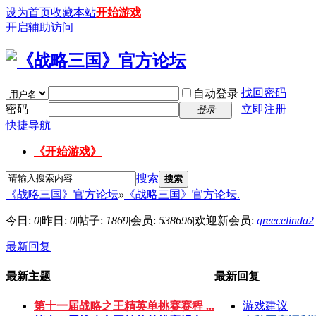
设为首页
收藏本站
开始游戏
开启辅助访问
找回密码
自动登录
密码
立即注册
登录
快捷导航
《开始游戏》
搜索
搜索
《战略三国》官方论坛
»
《战略三国》官方论坛.
今日:
0
|
昨日:
0
|
帖子:
1869
|
会员:
538696
|
欢迎新会员:
greecelinda2
最新回复
最新主题
最新回复
第十一届战略之王精英单挑赛赛程 ...
游戏建议