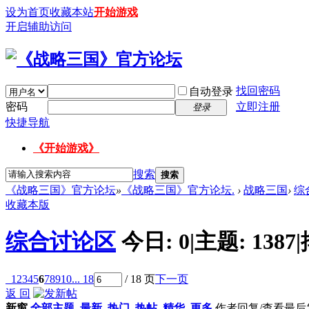
设为首页
收藏本站
开始游戏
开启辅助访问
找回密码
自动登录
密码
立即注册
登录
快捷导航
《开始游戏》
搜索
搜索
《战略三国》官方论坛
»
《战略三国》官方论坛.
›
战略三国
›
综
收藏本版
综合讨论区
今日:
0
|
主题:
1387
|
1
2
3
4
5
6
7
8
9
10
... 18
/ 18 页
下一页
返 回
新窗
全部主题
最新
热门
热帖
精华
更多
作者
回复/查看
最后