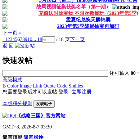
5月10日（周三）10:00点服务器维例行护公告
战局视频征集获奖名单（第一期）
充值送时效宝物 不限次数畅玩（2023年第5季)
孟夏纪兑换天麟锦囊
2023年第5季战局抽宝再加码
下一页 »
1
2
3
4
5
6
7
8
9
10
... 18
/ 18 页
下一页
返 回
快速发帖
还可输入
80
高级模式
B
Color
Image
Link
Quote
Code
Smilies
您需要登录后才可以发帖
登录
|
立即注册
本版积分规则
发表帖子
|
《战略三国》官方网站
GMT+8, 2026-8-7 03:30
返回顶部
返回版块