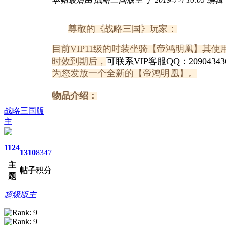
尊敬的《战略三国》玩家：
目前VIP11级的时装坐骑【帝鸿明凰】其使
时效到期后，
可联系VIP客服QQ：2090434
为您发放一个全新的【帝鸿明凰】。
物品介绍：
战略三国版
主
1124
1310
8347
主
帖子
积分
题
超级版主