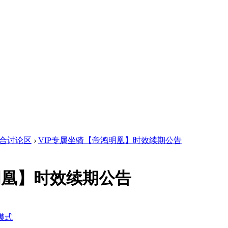
合讨论区
›
VIP专属坐骑【帝鸿明凰】时效续期公告
明凰】时效续期公告
模式