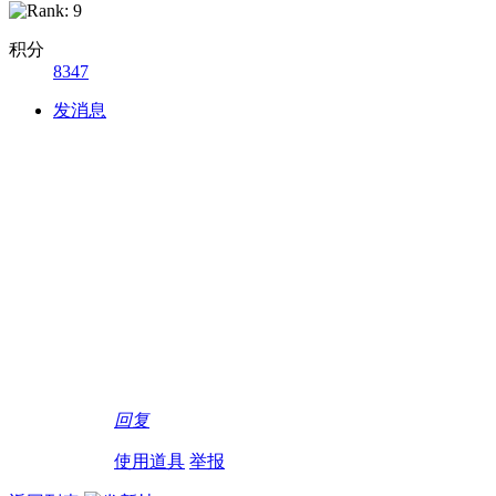
积分
8347
发消息
回复
使用道具
举报