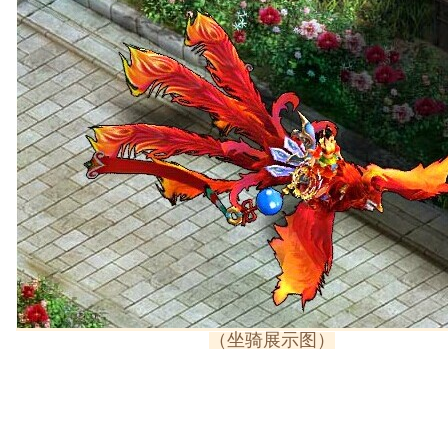
（坐骑展示图）