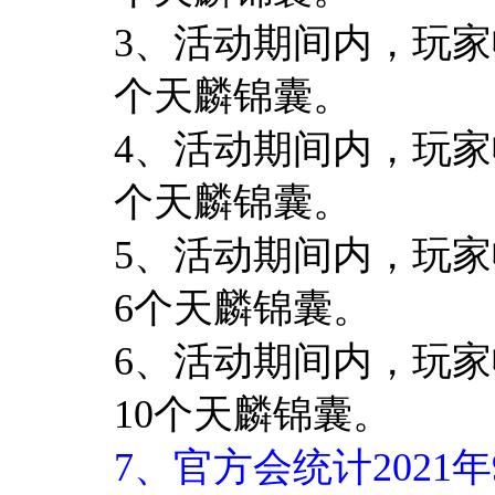
3、活动期间内，玩家
个
天麟锦囊
。
4、活动期间内，玩家
个
天麟锦囊
。
5、活动期间内，玩家
6个
天麟锦囊
。
6、活动期间内，玩家
10个
天麟锦囊
。
7、
官方会统计
2021年