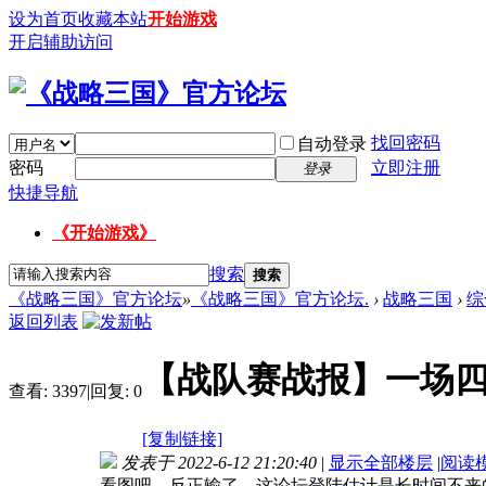
设为首页
收藏本站
开始游戏
开启辅助访问
找回密码
自动登录
密码
立即注册
登录
快捷导航
《开始游戏》
搜索
搜索
《战略三国》官方论坛
»
《战略三国》官方论坛.
›
战略三国
›
综
返回列表
【战队赛战报】一场
查看:
3397
|
回复:
0
[复制链接]
发表于 2022-6-12 21:20:40
|
显示全部楼层
|
阅读
看图吧，反正输了，这论坛登陆估计是长时间不来