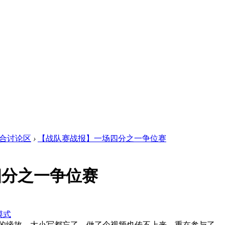
合讨论区
›
【战队赛战报】一场四分之一争位赛
四分之一争位赛
模式
的缘故，大小写都忘了，做了个视频也传不上来，重在参与了。