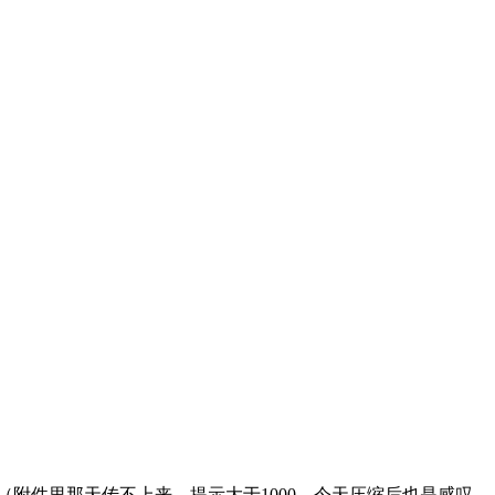
（
附件里那天传不上来，提示大于1000，今天压缩后也是感叹