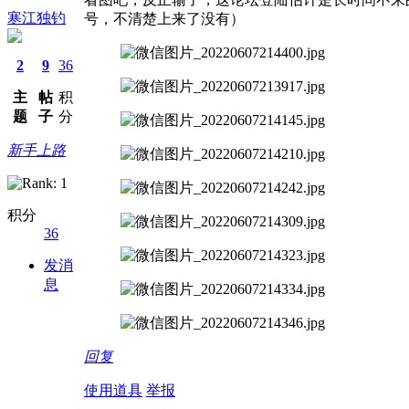
寒江独钓
号，不清楚上来了没有
）
2
9
36
主
帖
积
题
子
分
新手上路
积分
36
发消
息
回复
使用道具
举报