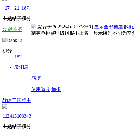
17
21
187
主题
帖子
积分
发表于 2022-8-10 12:16:50
|
显示全部楼层
|
阅
注册会员
精英单挑赛甲级组报不上名。显示组别不能为空
积分
187
发消息
回复
使用道具
举报
战略三国版主
1124
1310
8343
主题
帖子
积分