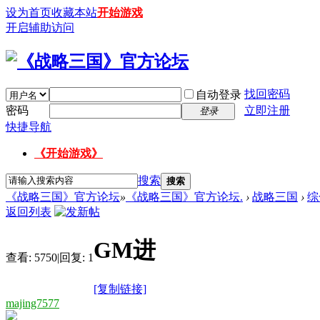
设为首页
收藏本站
开始游戏
开启辅助访问
找回密码
自动登录
密码
立即注册
登录
快捷导航
《开始游戏》
搜索
搜索
《战略三国》官方论坛
»
《战略三国》官方论坛.
›
战略三国
›
综
返回列表
GM进
查看:
5750
|
回复:
1
[复制链接]
majing7577