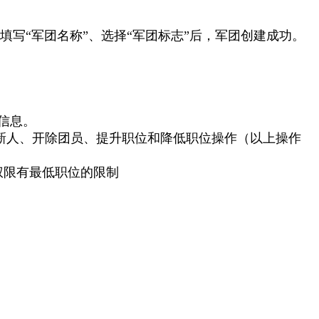
写“军团名称”、选择“军团标志”后，军团创建成功。
告栏信息。
新人、开除团员、提升职位和降低职位操作（以上操作
权限有最低职位的限制