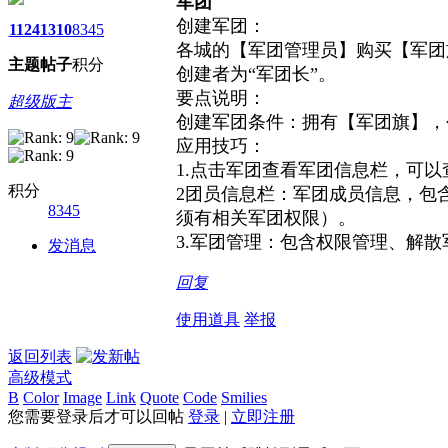
军团
创建军团：
1124
1310
8345
各城的【军团管理员】购买【军团
主题
帖子
积分
创建者为“军团长”。
要点说明：
超级版主
创建军团条件：拥有【军团旗】
应用技巧：
1.点击军团查看军团信息栏，
积分
2团员信息栏：军团成员信息，包
8345
须有相关军团权限）。
3.军团管理：包含权限管理、解
发消息
回复
使用道具
举报
返回列表
高级模式
B
Color
Image
Link
Quote
Code
Smilies
您需要登录后才可以回帖
登录
|
立即注册