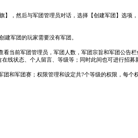
旗】，然后与军团管理员对话，选择【创建军团】选项，填
，创建军团的玩家需要没有军团。
可以查看当前军团管理员，军团人数，军团宗旨和军团公
含在线状态、个人留言、等级等；同时此间也可进行招募
散军团和军团赛；权限管理和设定共7个等级的权限，每个