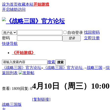
设为首页
收藏本站
开始游戏
开启辅助访问
找回密码
自动登录
密码
立即注册
登录
快捷导航
《开始游戏》
搜索
搜索
《战略三国》官方论坛
»
《战略三国》官方论坛.
›
战略三国
›
综
返回列表
4月10日（周三）10
查看:
1809
|
回复:
0
[复制链接]
战略三国版
主