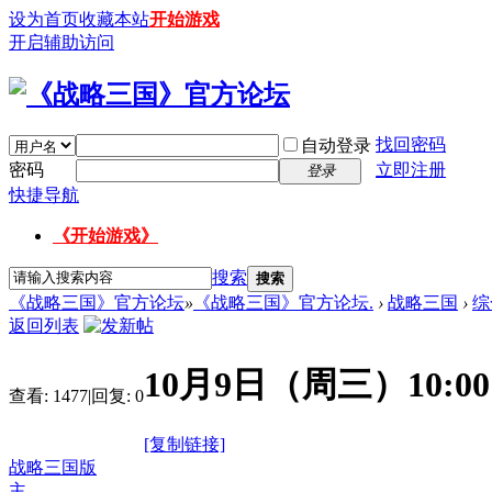
设为首页
收藏本站
开始游戏
开启辅助访问
找回密码
自动登录
密码
立即注册
登录
快捷导航
《开始游戏》
搜索
搜索
《战略三国》官方论坛
»
《战略三国》官方论坛.
›
战略三国
›
综
返回列表
10月9日（周三）10
查看:
1477
|
回复:
0
[复制链接]
战略三国版
主